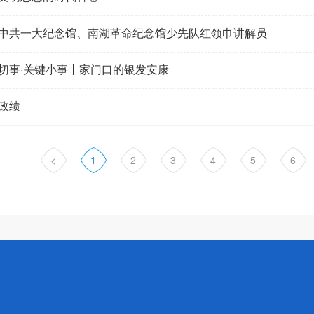
中共一大纪念馆、南湖革命纪念馆少先队红领巾讲解员
切事·关键小事丨家门口的银发安康
政绩
<
1
2
3
4
5
6